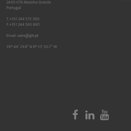
2430-076 Marinha Grande
Portugal
T. +351 244 575 390
F. +351 244 560 690
Email:
sales@gln.pt
39° 44′ 29.8″ N 8° 53′ 50.7″ W