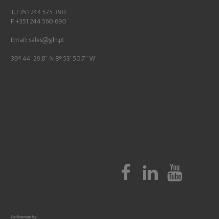
T. +351 244 575 390
F. +351 244 560 690
Email:
sales@gln.pt
39° 44′ 29.8″ N 8° 53′ 50.7″ W