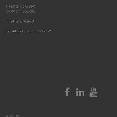
T. +351 244 575 390
F. +351 244 560 690
Email:
sales@gln.pt
39° 44′ 29.8″ N 8° 53′ 50.7″ W