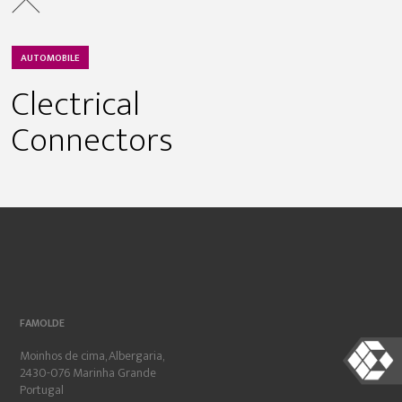
AUTOMOBILE
Clectrical
Connectors
FAMOLDE
Moinhos de cima, Albergaria,
2430-076 Marinha Grande
Portugal