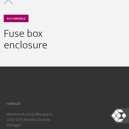
AUTOMOBILE
Fuse box
enclosure
FAMOLDE
Moinhos de cima, Albergaria,
2430-076 Marinha Grande
Portugal