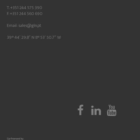
T. +351 244 575 390
F. +351 244 560 690
Email:
sales@gln.pt
39° 44′ 29.8″ N 8° 53′ 50.7″ W