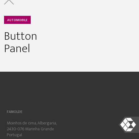
AUTOMOBILE
Button
Panel
FAMOLDE
Moinhos de cima, Albergaria,
2430-076 Marinha Grande
Portugal