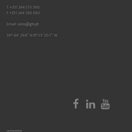
T. +351 244 575 390
F. +351 244 560 690
Email:
sales@gln.pt
39° 44′ 29.8″ N 8° 53′ 50.7″ W