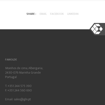
SHARE :
EMAIL
FACEBOOK
LINKEDIN
FAMOLDE
Moinhos de cima, Albergaria,
2430-076 Marinha Grande
Portugal
T. +351 244 575 390
F. +351 244 560 690
Email:
sales@gln.pt