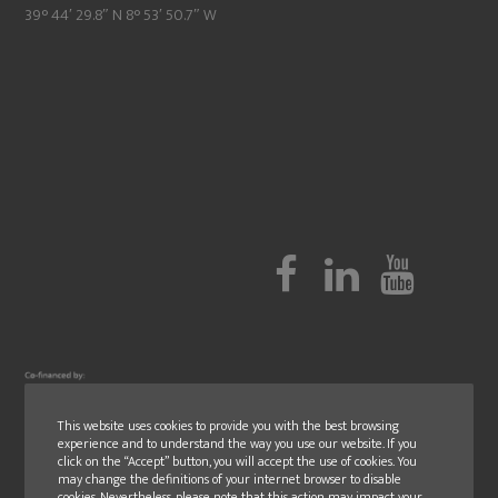
39° 44′ 29.8″ N 8° 53′ 50.7″ W
This website uses cookies to provide you with the best browsing
experience and to understand the way you use our website. If you
click on the “Accept” button, you will accept the use of cookies. You
may change the definitions of your internet browser to disable
cookies. Nevertheless, please note that this action may impact your